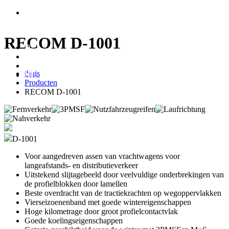
RECOM D-1001
DE
ES
CZ
thuis
NL
Producten
RECOM D-1001
D-1001
Voor aangedreven assen van vrachtwagens voor
langeafstands- en distributieverkeer
Uitstekend slijtagebeeld door veelvuldige onderbrekingen van
de profielblokken door lamellen
Beste overdracht van de tractiekrachten op wegoppervlakken
Vierseizoenenband met goede wintereigenschappen
Hoge kilometrage door groot profielcontactvlak
Goede koelingseigenschappen