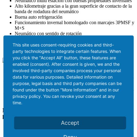
Neumático multi estación con buenas propiedades invernales
Alto kilometraje gracias a la gran superficie de contacto de la
banda de rodadura del neumático
Buena auto refrigeración
Funcionamiento invernal homologado con marcajes 3PMSF y
M+S
Neumático con sentido de rotación
De marcha suave
Ahorro de combustible gracias a la ausencia en la banda de
This site uses consent-requiring cookies and third-
rodadura de bloques pronunciados.
party technologies to integrate certain features. When
you click the "Accept All" button, these features are
enabled (consent). After consent is given, we and the
Índice de
Profundidad de la
Marca
Dimensiones
Diseño
involved third-party companies process your personal
Carga/Velocidad
banda de rodadura
adicional
data for various purposes. Detailed information on
315/70
D-
3PMSF /
154/150 L
18 mm
purpose, legal basis and third party companies can be
R22.5
1001
M+S
found under the button "More Information" and in our
315/80
D-
3PMSF /
165/150 K + L
16 mm
privacy policy. You can revoke your consent at any
R22.5
1001
M+S
time.
Neumáticos premium conforme a las directivas
legales
Accept
COP / ECE 109 R 3 (Confirm of Production)