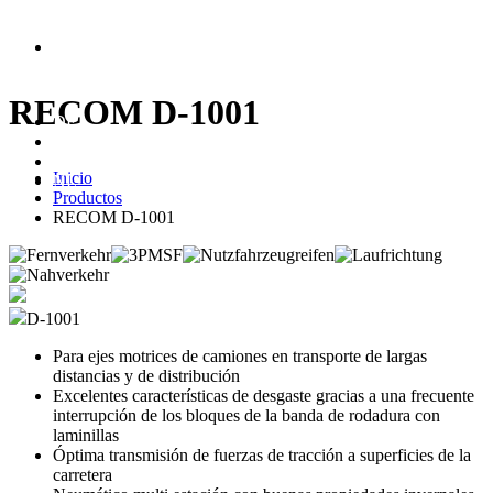
RECOM D-1001
DE
ES
CZ
Inicio
NL
Productos
RECOM D-1001
D-1001
Para ejes motrices de camiones en transporte de largas
distancias y de distribución
Excelentes características de desgaste gracias a una frecuente
interrupción de los bloques de la banda de rodadura con
laminillas
Óptima transmisión de fuerzas de tracción a superficies de la
carretera