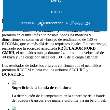
Deny
more
PMSF / ECE 109 R
RECOM – SEGURO y DURADERO
Powered by
&
Con el fin de mantener la fiabilidad y durabilidad de este neumático
premium en el nivel más alto posible, todos los modelos y
dimensiones se someten al «Ensayo de rendimiento de 130 %
RECOM», que va más allá de los requisitos legales. En este ensayo,
realizado por la sociedad acreditada
PRÜFLABOR NORD
GMBH
, el neumático trabaja durante 24 horas a una velocidad de
40 km/h y una carga por rueda del 130 % de la carga estándar.
Los resultados de todos los ensayos confirman que el neumático
premium RECOM cuenta con los atributos SEGURO y
DURADERO.
Superficie de la banda de rodadura
La distribución de la temperatura en la superficie de la banda
de rodadura transcurre de manera uniforme y a un bajo nivel.