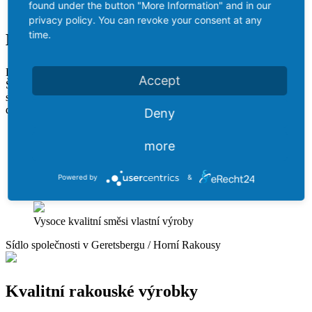
found under the button "More Information" and in our
prostředek a zejména na výkonné pneumatiky.
privacy policy. You can revoke your consent at any
time.
Bezpečné dodávky po Evropě
Díky výrobě v Evropě a prodejním pobočkám v Rakousku,
Accept
Španělsku, České republice a Nizozemsku nabízíme přímo na místě
správné kontaktní partnery pro rychlou a nekomplikovanou
dodávku pneumatik užitkových vozidel RECOM.
Deny
more
Powered by
&
Engineering v Rakousku
Vysoce kvalitní směsi vlastní výroby
Sídlo společnosti v Geretsbergu / Horní Rakousy
Kvalitní rakouské výrobky