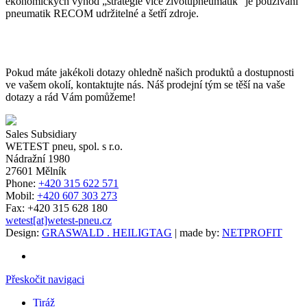
ekonomických výhod „strategie více životůpneumatik“ je používání
pneumatik RECOM udržitelné a šetří zdroje.
Pokud máte jakékoli dotazy ohledně našich produktů a dostupnosti
ve vašem okolí, kontaktujte nás. Náš prodejní tým se těší na vaše
dotazy a rád Vám pomůžeme!
Sales Subsidiary
WETEST pneu, spol. s r.o.
Nádražní 1980
27601 Mělník
Phone:
+420 315 622 571
Mobil:
+420 607 303 273
Fax:
+420 315 628 180
wetest[at]wetest-pneu.cz
Design:
GRASWALD . HEILIGTAG
| made by:
NETPROFIT
Přeskočit navigaci
Tiráž