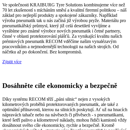
Ve společnosti KRAIBURG Tyre Solutions kombinujeme více než
70 let zkušeností s mícháním směsí a kvalitní firemní politikou – náš
základ pro nejlepší produkty a spokojené zákazníky. Například
výroba pneumatik tak u nás začíná již výrobou pryže. Materiálu pro
pneumatikářský průmysl, který již celá desetiletí vyvíjíme a
vyrábíme pro známé výrobce nových pneumatik i četné partnery,
činné v oblasti protektorování plášťů. Za vynikající kvalitu našich
prémiových pneumatik RECOM vděčíme našim vynalézavým
pracovníkům a nejmodernější technologii na našich strojích. Od
náčrtku až po dokončení. Bez kompromisů.
Zjistit více
Dosáhněte cíle ekonomicky a bezpečně
Díky systému RECOM těží „páni silnic“ nejen z vysokých
kilometrových proběhů protektorovaných pneumatik, ale také z
optimální přilnavosti, kterou na silnicích poskytují. Ať už na hnacích
nápravách tahače nebo na návěsech či přívěsech - s pneumatikami,
které šetří palivo a kilometrové náklady, mohou řidiči kamionů vždy
dosáhnout svého cíle ekonomicky, rychle a bezpečně. Kromě