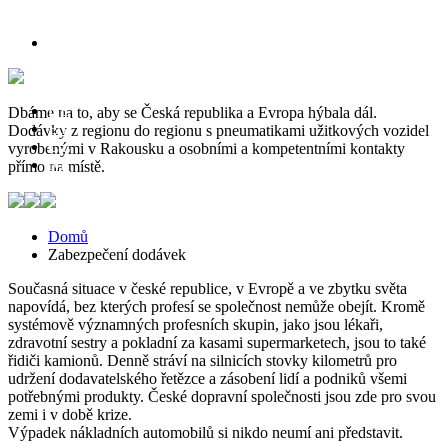
DE
Dbáme na to, aby se Česká republika a Evropa hýbala dál.
ES
Dodávky z regionu do regionu s pneumatikami užitkových vozidel
CZ
vyrobenými v Rakousku a osobními a kompetentními kontakty
NL
přímo na místě.
Domů
Zabezpečení dodávek
Současná situace v české republice, v Evropě a ve zbytku světa
napovídá, bez kterých profesí se společnost nemůže obejít. Kromě
systémově významných profesních skupin, jako jsou lékaři,
zdravotní sestry a pokladní za kasami supermarketech, jsou to také
řidiči kamionů. Denně stráví na silnicích stovky kilometrů pro
udržení dodavatelského řetězce a zásobení lidí a podniků všemi
potřebnými produkty. České dopravní společnosti jsou zde pro svou
zemi i v době krize.
Výpadek nákladních automobilů si nikdo neumí ani představit.