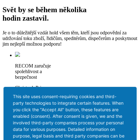
Svět by se během několika
hodin zastavil.
Je o to důležitější vzdát hold všem těm, kteří jsou odpovědní za
udržování toku zboží, řidičům, speditérům, dispečerům a poskytnout
jim nejlepší možnou podporu!
RECOM zaručuje
spolehlivost a
bezpečnost
Christoph Priewasser
Product Manager & Covid 19 crisis manager ve společnosti
This site uses consent-requiring cookies and third-
KRAIBURG Austria
party technologies to integrate certain features. When
you click the "Accept All" button, these features are
S našimi prémiovými pneumatikami RECOM přispíváme k
zajištění základních dodávek. Neboť naše obnovené
enabled (consent). After consent is given, we and the
pneumatiky užitkových vozidel poskytují řidičům jistotu a
involved third-party companies process your personal
bezpečnost. Přesnost dodávek je nejvyšší prioritou, navzdory
data for various purposes. Detailed information on
kolonám na hranicích. Aby se předešlo zbytečným prostojům,
purpose, legal basis and third party companies can be
musí být řidiči schopni se spolehnout na svůj dopravní