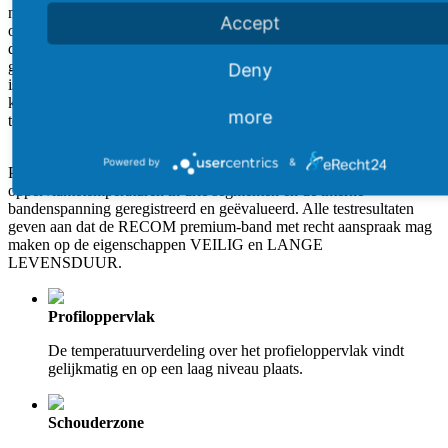
niveau te houden, worden alle modellen en afmetingen
Accept
onderworpen aan de “RECOM 130 %-prestatietest” die verder gaat
dan de wettelijke vereisten. Tijdens deze test die door het
geaccrediteerde PRÜFLABOR NORD GMBH wordt uitgevoerd,
Deny
is de band gedurende een periode van 24 uur bij een snelheid van 40
km/u en een wiellast van 130 % van de standaardbelasting op de
more
testbank in gebruik.
Powered by
&
Parallel aan de prestatiecriteria worden ook de
oppervlaktetemperaturen in drie segmenten en de interne
bandenspanning geregistreerd en geëvalueerd. Alle testresultaten
geven aan dat de RECOM premium-band met recht aanspraak mag
maken op de eigenschappen VEILIG en LANGE
LEVENSDUUR.
Profiloppervlak
De temperatuurverdeling over het profieloppervlak vindt
gelijkmatig en op een laag niveau plaats.
Schouderzone