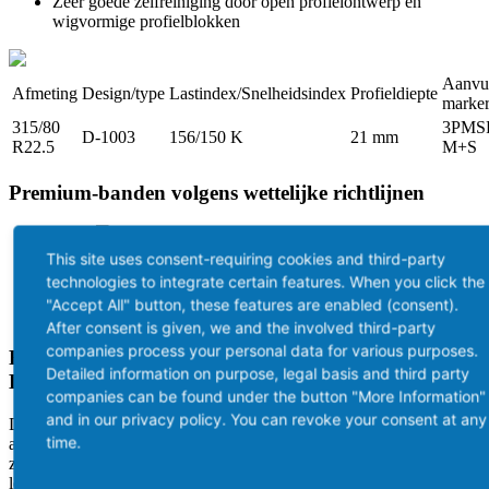
Zeer goede zelfreiniging door open profielontwerp en
wigvormige profielblokken
Aanvu
Afmeting
Design/type
Lastindex/Snelheidsindex
Profieldiepte
marker
315/80
3PMSF
D-1003
156/150 K
21 mm
R22.5
M+S
Premium-banden volgens wettelijke richtlijnen
COP / ECE 109 R 3 (Confirm of Production)
This site uses consent-requiring cookies and third-party
technologies to integrate certain features. When you click the
"Accept All" button, these features are enabled (consent).
PMSF / ECE 109 R
After consent is given, we and the involved third-party
companies process your personal data for various purposes.
RECOM – SVEILIG EN EEN LANGE
Detailed information on purpose, legal basis and third party
LEVENSDUUR
companies can be found under the button "More Information"
and in our privacy policy. You can revoke your consent at any
De hoogste veiligheid wordt al gegarandeerd door de naleving van
time.
alle wettelijk vastgelegde eisen aan een band. Bij RECOM gaan we
zelfs nog een stap verder. Om de betrouwbaarheid en de lange
levensduur van de RECOM premium-band op het hoogst mogelijke