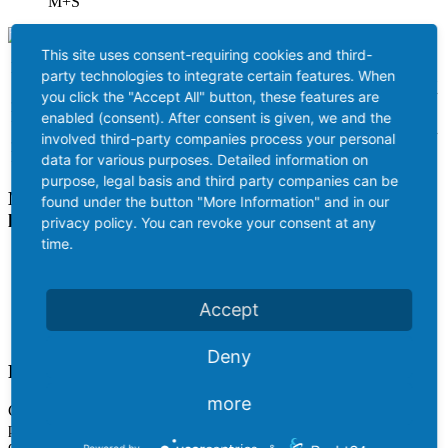
M+S
This site uses consent-requiring cookies and third-
Índice de
Profundidad de la
Marca
Dimensiones
Diseño
party technologies to integrate certain features. When
Carga/Velocidad
banda de rodadura
adicional
you click the "Accept All" button, these features are
385/55
T-
3PMSF /
160 K
14,5 mm
R22.5
3001
M+S
enabled (consent). After consent is given, we and the
involved third-party companies process your personal
385/65
T-
3PMSF /
160 J
14,5 mm
R22.5
3001
M+S
data for various purposes. Detailed information on
purpose, legal basis and third party companies can be
Neumáticos premium conforme a las directivas
found under the button "More Information" and in our
legales
privacy policy. You can revoke your consent at any
time.
COP / ECE 109 R 3 (Confirm of Production)
Accept
PMSF / ECE 109 R
Deny
RECOM – SEGUROS y DURADEROS
more
Con el fin de mantener la fiabilidad y durabilidad de este neumático
premium en el nivel más alto posible, todos los modelos y
dimensiones se someten al «Ensayo de rendimiento de 130 %