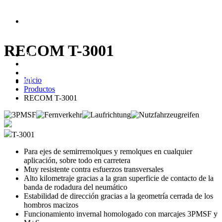
RECOM T-3001
DE
ES
CZ
Inicio
NL
Productos
RECOM T-3001
T-3001
Para ejes de semirremolques y remolques en cualquier
aplicación, sobre todo en carretera
Muy resistente contra esfuerzos transversales
Alto kilometraje gracias a la gran superficie de contacto de la
banda de rodadura del neumático
Estabilidad de dirección gracias a la geometría cerrada de los
hombros macizos
Funcionamiento invernal homologado con marcajes 3PMSF y